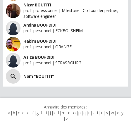
Nizar BOUTITI
profil professionnel | Milestone - Co-founder partner,
software engineer
Amina BOUHDIDI
profil personnel | ECKBOLSHEIM
Hakim BOUHDIDI
profil personnel | ORANGE
Aziza BOUHDIDI
profil personnel | STRASBOURG
Nom "BOUTITI"
Annuaire des membres :
a
b
c
d
e
f
g
h
i
j
k
l
m
n
o
p
q
r
s
t
u
v
w
x
y
z