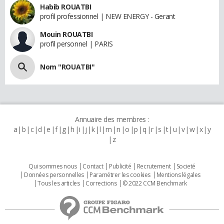
Habib ROUATBI
profil professionnel | NEW ENERGY - Gerant
Mouin ROUATBI
profil personnel | PARIS
Nom "ROUATBI"
Annuaire des membres :
a
b
c
d
e
f
g
h
i
j
k
l
m
n
o
p
q
r
s
t
u
v
w
x
y
z
Qui sommes nous
Contact
Publicité
Recrutement
Societé
Données personnelles
Paramétrer les cookies
Mentions légales
Tous les articles
Corrections
© 2022 CCM Benchmark