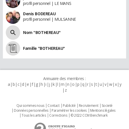
profil personnel | LE MANS
Denis BODEREAU
profil personnel | MULSANNE
Nom "BOTHEREAU"
Famille "BOTHEREAU"
Annuaire des membres :
a
b
c
d
e
f
g
h
i
j
k
l
m
n
o
p
q
r
s
t
u
v
w
x
y
z
Qui sommes nous
Contact
Publicité
Recrutement
Societé
Données personnelles
Paramétrer les cookies
Mentions légales
Tous les articles
Corrections
© 2022 CCM Benchmark