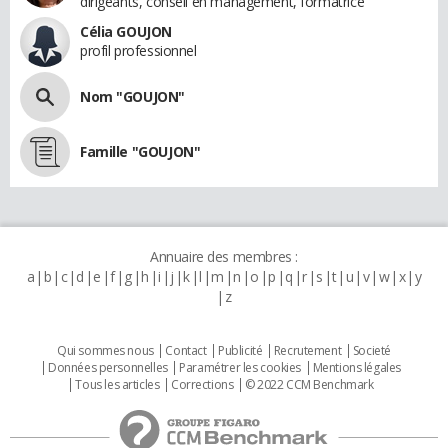
dirigeants, conseil en management, formatrice
Célia GOUJON
profil professionnel
Nom "GOUJON"
Famille "GOUJON"
Annuaire des membres :
a
b
c
d
e
f
g
h
i
j
k
l
m
n
o
p
q
r
s
t
u
v
w
x
y
z
Qui sommes nous
Contact
Publicité
Recrutement
Societé
Données personnelles
Paramétrer les cookies
Mentions légales
Tous les articles
Corrections
© 2022 CCM Benchmark