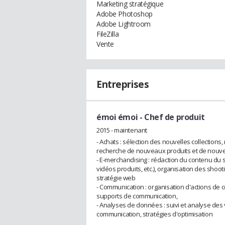
Marketing stratégique
Adobe Photoshop
Adobe Lightroom
FileZilla
Vente
Entreprises
émoi émoi
- Chef de produit
2015 - maintenant
- Achats : sélection des nouvelles collections
recherche de nouveaux produits et de nouv
- E-merchandising : rédaction du contenu du si
vidéos produits, etc.), organisation des shoo
stratégie web
- Communication : organisation d'actions de 
supports de communication,
- Analyses de données : suivi et analyse des v
communication, stratégies d'optimisation