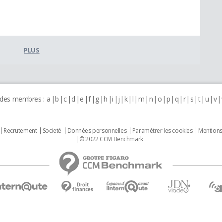
PLUS
 des membres :
a
b
c
d
e
f
g
h
i
j
k
l
m
n
o
p
q
r
s
t
u
v
Recrutement
Societé
Données personnelles
Paramétrer les cookies
Mentions
© 2022 CCM Benchmark