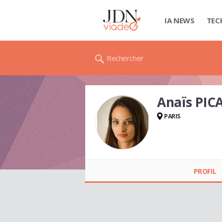
IA NEWS
TEC
Rechercher
Anaïs PIC
PARIS
Anaïs PICART
PROFIL