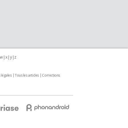
w
x
y
z
 légales
Tous les articles
Corrections