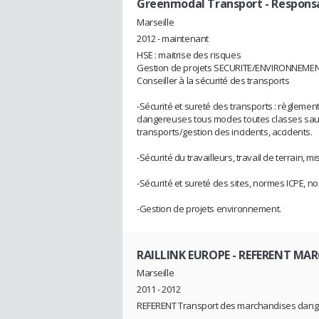
Greenmodal Transport
- Respons
Marseille
2012 - maintenant
HSE : maitrise des risques
Gestion de projets SECURITE/ENVIRONNEME
Conseiller à la sécurité des transports
-Sécurité et sureté des transports : règlem
dangereuses tous modes toutes classes sauf
transports/gestion des incidents, accidents.
-Sécurité du travailleurs, travail de terrain, 
-Sécurité et sureté des sites, normes ICPE, 
-Gestion de projets environnement.
RAILLINK EUROPE
- REFERENT MA
Marseille
2011 - 2012
REFERENT Transport des marchandises dang