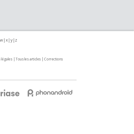
w
x
y
z
 légales
Tous les articles
Corrections