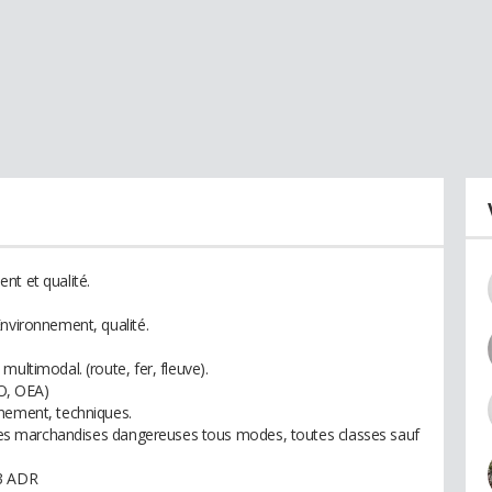
nt et qualité.
Environnement, qualité.
ultimodal. (route, fer, fleuve).
SO, OEA)
nnement, techniques.
t des marchandises dangereuses tous modes, toutes classes sauf
.3 ADR