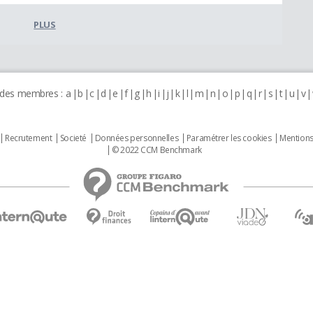
PLUS
 des membres :
a
b
c
d
e
f
g
h
i
j
k
l
m
n
o
p
q
r
s
t
u
v
Recrutement
Societé
Données personnelles
Paramétrer les cookies
Mentions
© 2022 CCM Benchmark