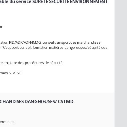
able du service SURETE SECURITE ENVIRONNEMENT
NT
entation RID/ADR/ADN/IMDG :conseil transport des marchandises
 7/support, conseil, formation matières dangereuses/sécurité des
mise en place des procédures de sécurité.
normes SEVESO.
RCHANDISES DANGEREUSES/ CSTMD
ereuses: