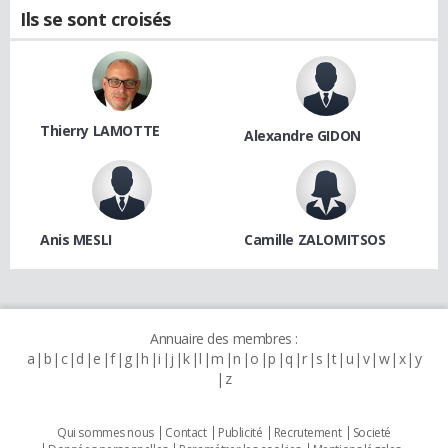
Ils se sont croisés
Thierry LAMOTTE
Alexandre GIDON
Anis MESLI
Camille ZALOMITSOS
Annuaire des membres :
a
b
c
d
e
f
g
h
i
j
k
l
m
n
o
p
q
r
s
t
u
v
w
x
y
z
Qui sommes nous
Contact
Publicité
Recrutement
Societé