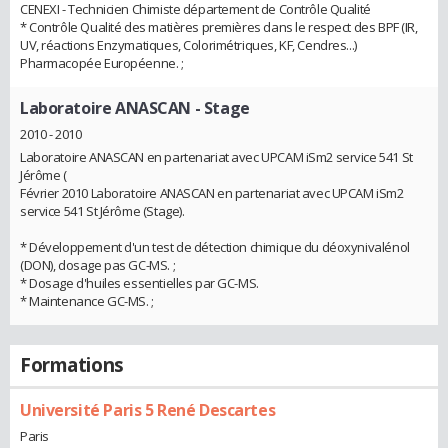
CENEXI - Technicien Chimiste département de Contrôle Qualité
* Contrôle Qualité des matières premières dans le respect des BPF (IR,
UV, réactions Enzymatiques, Colorimétriques, KF, Cendres...)
Pharmacopée Européenne. ;
Laboratoire ANASCAN
- Stage
2010 - 2010
Laboratoire ANASCAN en partenariat avec UPCAM iSm2 service 541 St
Jérôme (
Février 2010 Laboratoire ANASCAN en partenariat avec UPCAM iSm2
service 541 St Jérôme (Stage).
* Développement d'un test de détection chimique du déoxynivalénol
(DON), dosage pas GC-MS. ;
* Dosage d'huiles essentielles par GC-MS.
* Maintenance GC-MS. ;
Formations
Université Paris 5 René Descartes
Paris