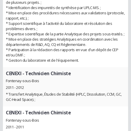
de plusieurs projets. ;
* Identification des impuretés de synthèse par UPLC-MS. ;
* Mise en place des procédures nécessaires aux validations (protocole,
rapport, etc.). ;
* Support scientifique à l'activité du laboratoire et résolution des
problèmes divers. ;
* Expertise scientifique de la partie Analytique des projets sous-traités. ;
* Mise en place des stratégies Analytiques en coordination avec les
départements de R&D, AQ, CQ et Réglementaire.
* Participation à la rédaction des rapports en vue d'un dépôt de CEP
et/ou DMF. ;
* Gestion du laboratoire et de l'équipement.
CENEXI
- Technicien Chimiste
Fontenay-sous-Bois
2011 - 2012
* Transfert Analytique, Études de Stabilité (HPLC, Dissolution, CCM, GC,
GC-Head Space). ;
CENEXI
- Technicien Chimiste
Fontenay-sous-Bois
2011 - 2011