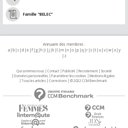
Famille "BELEC"
Annuaire des membres :
a
b
c
d
e
f
g
h
i
j
k
l
m
n
o
p
q
r
s
t
u
v
w
x
y
z
Qui sommes nous
Contact
Publicité
Recrutement
Societé
Données personnelles
Paramétrer les cookies
Mentions légales
Tous les articles
Corrections
© 2022 CCM Benchmark