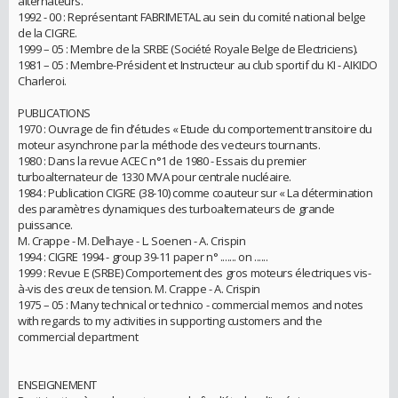
alternateurs.
1992 - 00 : Représentant FABRIMETAL au sein du comité national belge
de la CIGRE.
1999 – 05 : Membre de la SRBE (Société Royale Belge de Electriciens).
1981 – 05 : Membre-Président et Instructeur au club sportif du KI - AIKIDO
Charleroi.
PUBLICATIONS
1970 : Ouvrage de fin d’études « Etude du comportement transitoire du
moteur asynchrone par la méthode des vecteurs tournants.
1980 : Dans la revue ACEC n°1 de 1980 - Essais du premier
turboalternateur de 1330 MVA pour centrale nucléaire.
1984 : Publication CIGRE (38-10) comme coauteur sur « La détermination
des paramètres dynamiques des turboalternateurs de grande
puissance.
M. Crappe - M. Delhaye - L. Soenen - A. Crispin
1994 : CIGRE 1994 - group 39-11 paper n° ....... on ......
1999 : Revue E (SRBE) Comportement des gros moteurs électriques vis-
à-vis des creux de tension. M. Crappe - A. Crispin
1975 – 05 : Many technical or technico - commercial memos and notes
with regards to my activities in supporting customers and the
commercial department
ENSEIGNEMENT