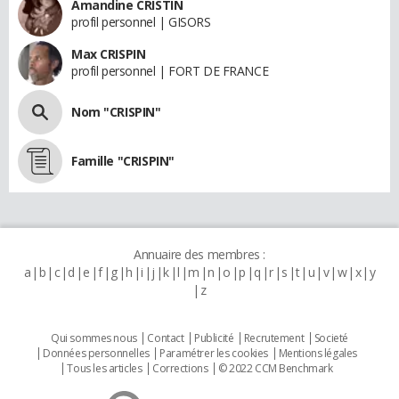
Amandine CRISTIN
profil personnel | GISORS
Max CRISPIN
profil personnel | FORT DE FRANCE
Nom "CRISPIN"
Famille "CRISPIN"
Annuaire des membres :
a
b
c
d
e
f
g
h
i
j
k
l
m
n
o
p
q
r
s
t
u
v
w
x
y
z
Qui sommes nous
Contact
Publicité
Recrutement
Societé
Données personnelles
Paramétrer les cookies
Mentions légales
Tous les articles
Corrections
© 2022 CCM Benchmark