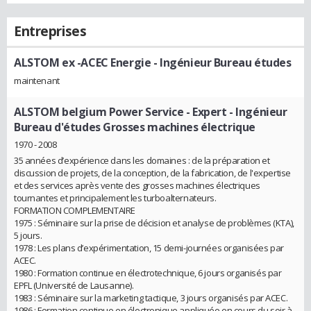
Entreprises
ALSTOM ex -ACEC Energie
- Ingénieur Bureau études
maintenant
ALSTOM belgium Power Service
- Expert - Ingénieur
Bureau d'études Grosses machines électrique
1970 - 2008
35 années d’expérience dans les domaines : de la préparation et
discussion de projets, de la conception, de la fabrication, de l'expertise
et des services après vente des grosses machines électriques
tournantes et principalement les turboalternateurs.
FORMATION COMPLEMENTAIRE
1975 : Séminaire sur la prise de décision et analyse de problèmes (KTA),
5 jours.
1978 : Les plans d’expérimentation, 15 demi-journées organisées par
ACEC.
1980 : Formation continue en électrotechnique, 6 jours organisés par
EPFL (Université de Lausanne).
1983 : Séminaire sur la marketing tactique, 3 jours organisés par ACEC.
1986 : Formation continue en électronique appliquée en cours du soir à