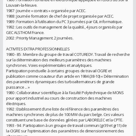
Louvain-la-Neuve.
1987 : Journée « contrats » organisée par ACEC.
1988 : Journée formation de chef de projet organisée par ACEC.
1989 : Formation à l’utilisation du PC 3 journées par GIL informatique.
1992 : Les outils de management de la qualité., 4 jours organisés par
GEC ALSTHOM France.
2002 : Priority Management. 2 journées.
ACTIVITES EXTRA PROFESSIONNELLES
1980 - 85 : Membre du groupe de travail COTUREDY. Travail de recherche
sur la détermination des meilleurs paramètres des machines
synchrones. Voies expérimentales et analytiques.
Participation ponctuelle à certains groupes de travail CIGRE et
publication comme coauteur d’un article en 1984 (38-10) « Détermination
des paramètres dynamiques des turboalternateurs de grande
puissance ... »
1980 : Collaborateur scientifique à la Faculté Polytechnique de MONS
pour apport industriel au cours de construction des machines
électriques.
1992 : Etablissement d’une liste de référence des paramètres des
machines synchrones de plus de 100 MW du parc belge. Ces valeurs
constituent une base de données gérées par LABORELEC et la CPTE.
1993 - 94 : Participation à un groupe de travail commun (gr39 et gr11) de
la CIGRE sur l’optimisation des paramètres de dimensionnement des