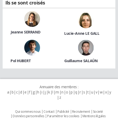
Ils se sont croisés
Jeanne SERRAND
Lucie-Anne LE GALL
Pol HUBERT
Guillaume SALAÜN
Annuaire des membres :
a
b
c
d
e
f
g
h
i
j
k
l
m
n
o
p
q
r
s
t
u
v
w
x
y
z
Qui sommes nous
Contact
Publicité
Recrutement
Societé
Données personnelles
Paramétrer les cookies
Mentions légales