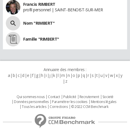
Francis RIMBERT
profil personnel | SAINT-BENOIST-SUR-MER
Nom "RIMBERT"
Famille "RIMBERT"
Annuaire des membres :
a
b
c
d
e
f
g
h
i
j
k
l
m
n
o
p
q
r
s
t
u
v
w
x
y
z
Qui sommes nous
Contact
Publicité
Recrutement
Societé
Données personnelles
Paramétrer les cookies
Mentions légales
Tous les articles
Corrections
© 2022 CCM Benchmark