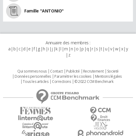
Famille "ANTONIO"
Annuaire des membres :
a
b
c
d
e
f
g
h
i
j
k
l
m
n
o
p
q
r
s
t
u
v
w
x
y
z
Qui sommes nous
Contact
Publicité
Recrutement
Societé
Données personnelles
Paramétrer les cookies
Mentions légales
Tous les articles
Corrections
© 2022 CCM Benchmark