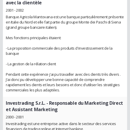
avec la clientèle
2001 - 2002
Banque Agricola Mantovana est une banque particulièrement présente
en Italie du Nord et elle fait partie du groupe Monte dei Paschi di Siena
(grand groupe bancaire italien).
Mes fonctions principales étaient:
- La proposition commerciale des produits d'investissement de la
banque
- La gestion de la rélation client
Pendant cette expérience j'ai pu travailler avec des clients très divers .
J'ai donc pu développer une bonne capacité de comprendre
rapidement les clients et leurs besoins et donc d'utiliser les stratégies
commerciales les plus adaptées.
Investrading S.r.L.
- Responsable du Marketing Direct
et Assistant Marketing
2000 - 2001
Investrading est une entreprise active dans le secteur des services
financiers de trading online et Internet banking.