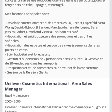
concessionnaires des boutiques duty free dans les aéroports, ports et
ferry boats en Italie, Espagne, et Portugal.
Mes fonctions principales sont:
- Développement Commercial des marques CK, Cerruti, Lagerfeld, Vera
Wang, Davidoff, Joop, Jil Sander, Marc Jacobs, Jennifer Lopez, Sarah
Jessica Parker, David and Victoria Beckham et Chloé
- Négociation et suivi budgétaire des promotions et des offres
spéciales.
- Négociation des espaces et gestion des investissements dans les
points de vente.
- Suivi budgétaire et forecasting.
- Gestion et supervision de 2 personnes dans le bureau à Geneve et
de 38 vendeuses dans les aéroports.
- Prospection et étude constantes du secteur et de la concurrence
- Gestion de la Relation Clients
Unilever Cosmetics International
- Area Sales
Manager
Rueil-Malmaison
2005 - 2006
Unilever Cosmetics International était la branche cosmetique du groupe
Unilever.