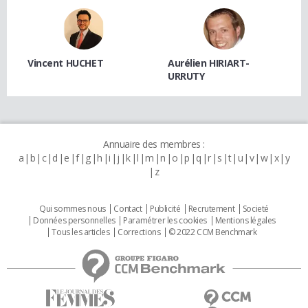
Vincent HUCHET
Aurélien HIRIART-
URRUTY
Annuaire des membres :
a
b
c
d
e
f
g
h
i
j
k
l
m
n
o
p
q
r
s
t
u
v
w
x
y
z
Qui sommes nous
Contact
Publicité
Recrutement
Societé
Données personnelles
Paramétrer les cookies
Mentions légales
Tous les articles
Corrections
© 2022 CCM Benchmark