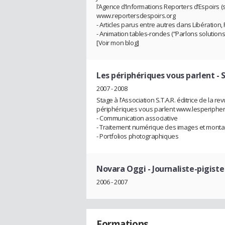
l’Agence d’Informations Reporters d’Espoirs 
www.reportersdespoirs.org
- Articles parus entre autres dans Libératio
- Animation tables-rondes (“Parlons solutions
[Voir mon blog]
Les périphériques vous parlent
- 
2007 - 2008
Stage à l’Association S.T.A.R. éditrice de la re
périphériques vous parlent www.lesperipher
- Communication associative
- Traitement numérique des images et monta
- Portfolios photographiques
Novara Oggi
- Journaliste-pigiste
2006 - 2007
Formations