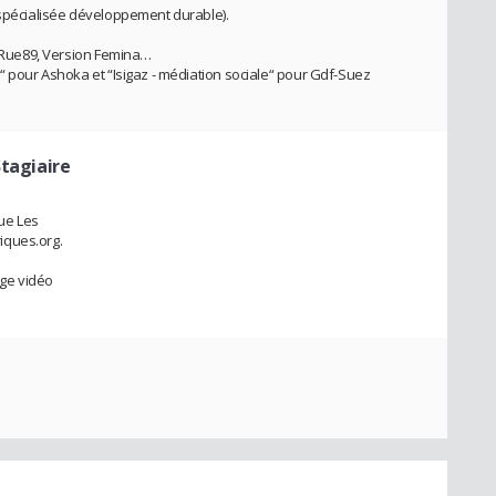
(spécialisée développement durable).
n, Rue89, Version Femina…
“ pour Ashoka et “Isigaz - médiation sociale“ pour Gdf-Suez
Stagiaire
vue Les
iques.org.
ge vidéo