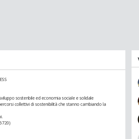
 ESS
 sviluppo sostenbile ed economia sociale e solidale
percorsi collettivi di sostenibilità che stanno cambiando la
i.
76720)