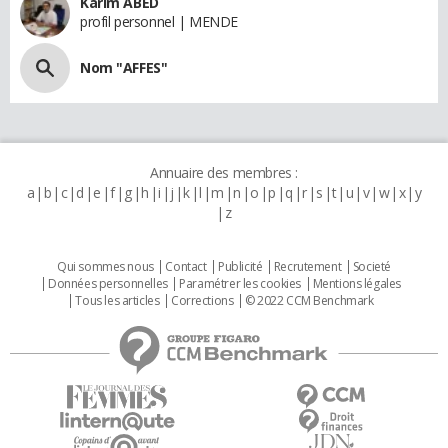
Karim ABED
profil personnel | MENDE
Nom "AFFES"
Annuaire des membres :
a
b
c
d
e
f
g
h
i
j
k
l
m
n
o
p
q
r
s
t
u
v
w
x
y
z
Qui sommes nous
Contact
Publicité
Recrutement
Societé
Données personnelles
Paramétrer les cookies
Mentions légales
Tous les articles
Corrections
© 2022 CCM Benchmark