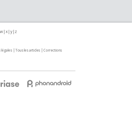
w
x
y
z
 légales
Tous les articles
Corrections