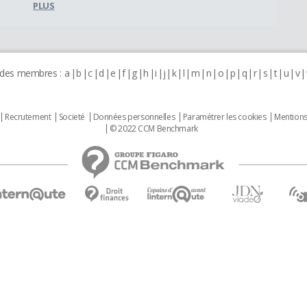
PLUS
 des membres :
a
b
c
d
e
f
g
h
i
j
k
l
m
n
o
p
q
r
s
t
u
v
Recrutement
Societé
Données personnelles
Paramétrer les cookies
Mentions
© 2022 CCM Benchmark