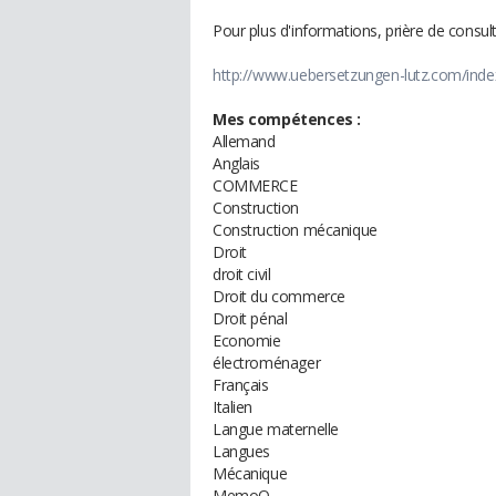
Pour plus d'informations, prière de consul
http://www.uebersetzungen-lutz.com/ind
Mes compétences :
Allemand
Anglais
COMMERCE
Construction
Construction mécanique
Droit
droit civil
Droit du commerce
Droit pénal
Economie
électroménager
Français
Italien
Langue maternelle
Langues
Mécanique
MemoQ