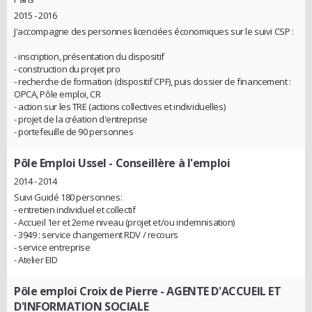
2015 - 2016
J'accompagne des personnes licenciées économiques sur le suivi CSP :
- inscription, présentation du dispositif
- construction du projet pro
- recherche de formation (dispositif CPF), puis dossier de financement :
OPCA, Pôle emploi, CR
- action sur les TRE (actions collectives et individuelles)
- projet de la création d'entreprise
- portefeuille de 90 personnes
Pôle Emploi Ussel
- Conseillère à l'emploi
2014 - 2014
Suivi Guidé 180 personnes:
- entretien individuel et collectif
- Accueil 1er et 2eme niveau (projet et/ou indemnisation)
- 3949 : service changement RDV / recours
- service entreprise
- Atelier EID
Pôle emploi Croix de Pierre
- AGENTE D'ACCUEIL ET
D'INFORMATION SOCIALE