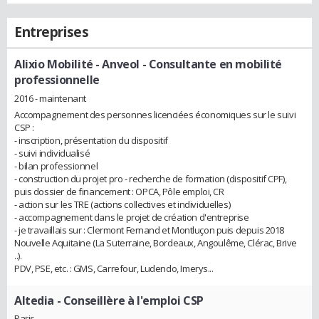
Entreprises
Alixio Mobilité - Anveol
- Consultante en mobilité
professionnelle
2016 - maintenant
Accompagnement des personnes licenciées économiques sur le suivi
CSP :
- inscription, présentation du dispositif
- suivi individualisé
- bilan professionnel
- construction du projet pro - recherche de formation (dispositif CPF),
puis dossier de financement : OPCA, Pôle emploi, CR
- action sur les TRE (actions collectives et individuelles)
- accompagnement dans le projet de création d'entreprise
- je travaillais sur : Clermont Fernand et Montluçon puis depuis 2018
Nouvelle Aquitaine (La Suterraine, Bordeaux, Angoulême, Clérac, Brive
..).
PDV, PSE, etc. : GMS, Carrefour, Ludendo, Imerys...
Altedia
- Conseillère à l'emploi CSP
Paris