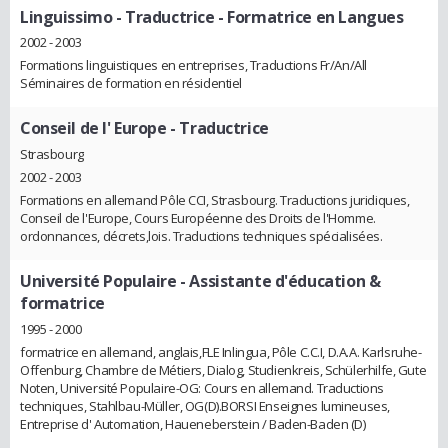
Linguissimo
- Traductrice - Formatrice en Langues
2002 - 2003
Formations linguistiques en entreprises, Traductions Fr/An/All
Séminaires de formation en résidentiel
Conseil de l' Europe
- Traductrice
Strasbourg
2002 - 2003
Formations en allemand Pôle CCI, Strasbourg. Traductions juridiques,
Conseil de l'Europe, Cours Européenne des Droits de l'Homme.
ordonnances, décrets,lois. Traductions techniques spécialisées.
Université Populaire
- Assistante d'éducation &
formatrice
1995 - 2000
formatrice en allemand, anglais,FLE Inlingua, Pôle C.C.I, D.A.A. Karlsruhe-
Offenburg, Chambre de Métiers, Dialog, Studienkreis, Schülerhilfe, Gute
Noten, Université Populaire-OG: Cours en allemand. Traductions
techniques, Stahlbau-Müller, OG(D).BORSI Enseignes lumineuses,
Entreprise d' Automation, Haueneberstein / Baden-Baden (D)