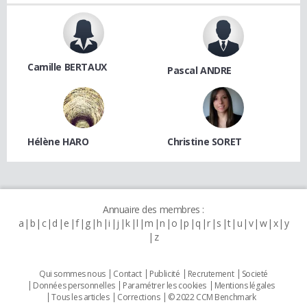
Camille BERTAUX
Pascal ANDRE
Hélène HARO
Christine SORET
Annuaire des membres :
a
b
c
d
e
f
g
h
i
j
k
l
m
n
o
p
q
r
s
t
u
v
w
x
y
z
Qui sommes nous
Contact
Publicité
Recrutement
Societé
Données personnelles
Paramétrer les cookies
Mentions légales
Tous les articles
Corrections
© 2022 CCM Benchmark