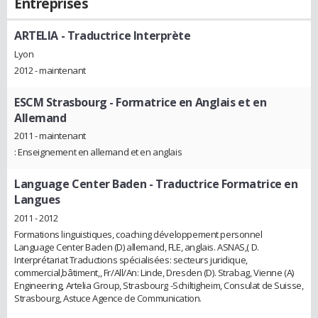
Entreprises
ARTELIA
- Traductrice Interprète
Lyon
2012 - maintenant
ESCM Strasbourg
- Formatrice en Anglais et en
Allemand
2011 - maintenant
: Enseignement en allemand et en anglais
Language Center Baden
- Traductrice Formatrice en
Langues
2011 - 2012
Formations linguistiques, coaching développement personnel
Language Center Baden (D) allemand, FLE, anglais. ASNAS,( D.
Interprétariat Traductions spécialisées: secteurs juridique,
commercial,bâtiment,, Fr/All/An: Linde, Dresden (D). Strabag, Vienne (A)
Engineering, Artelia Group, Strasbourg -Schiltigheim, Consulat de Suisse,
Strasbourg, Astuce Agence de Communication.