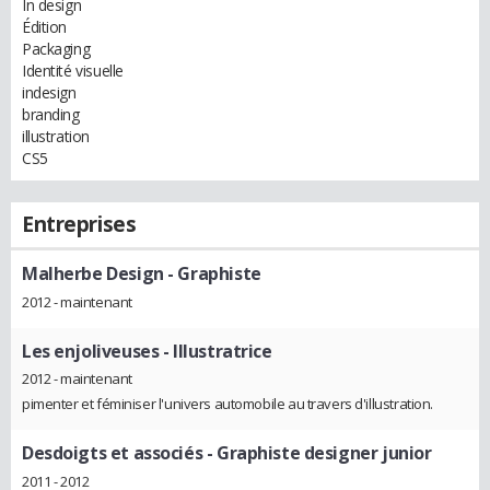
In design
Édition
Packaging
Identité visuelle
indesign
branding
illustration
CS5
Entreprises
Malherbe Design
- Graphiste
2012 - maintenant
Les enjoliveuses
- Illustratrice
2012 - maintenant
pimenter et féminiser l'univers automobile au travers d'illustration.
Desdoigts et associés
- Graphiste designer junior
2011 - 2012