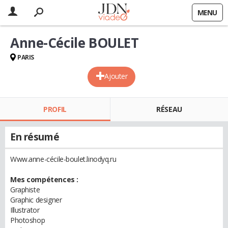
MENU
Anne-Cécile BOULET
PARIS
Ajouter
PROFIL
RÉSEAU
En résumé
Www.anne-cécile-boulet.linodyq.ru
Mes compétences :
Graphiste
Graphic designer
Illustrator
Photoshop