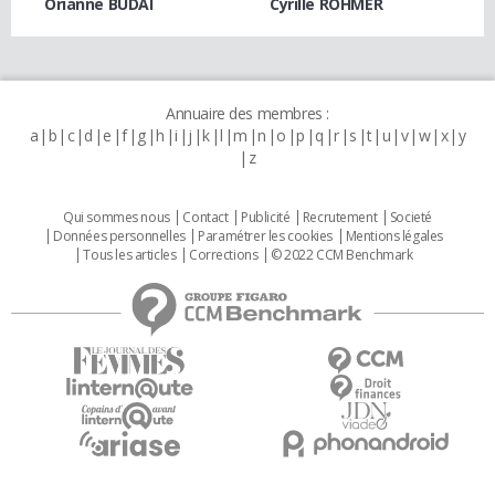
Orianne BUDAI
Cyrille ROHMER
Annuaire des membres :
a
b
c
d
e
f
g
h
i
j
k
l
m
n
o
p
q
r
s
t
u
v
w
x
y
z
Qui sommes nous
Contact
Publicité
Recrutement
Societé
Données personnelles
Paramétrer les cookies
Mentions légales
Tous les articles
Corrections
© 2022 CCM Benchmark