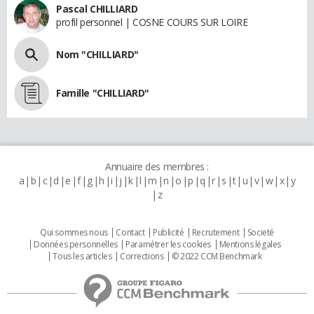
Pascal CHILLIARD
profil personnel | COSNE COURS SUR LOIRE
Nom "CHILLIARD"
Famille "CHILLIARD"
Annuaire des membres :
a
b
c
d
e
f
g
h
i
j
k
l
m
n
o
p
q
r
s
t
u
v
w
x
y
z
Qui sommes nous
Contact
Publicité
Recrutement
Societé
Données personnelles
Paramétrer les cookies
Mentions légales
Tous les articles
Corrections
© 2022 CCM Benchmark