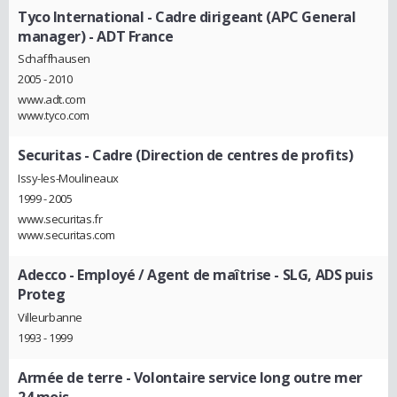
Tyco International
- Cadre dirigeant (APC General
manager) - ADT France
Schaffhausen
2005 - 2010
www.adt.com
www.tyco.com
Securitas
- Cadre (Direction de centres de profits)
Issy-les-Moulineaux
1999 - 2005
www.securitas.fr
www.securitas.com
Adecco
- Employé / Agent de maîtrise - SLG, ADS puis
Proteg
Villeurbanne
1993 - 1999
Armée de terre
- Volontaire service long outre mer
24 mois