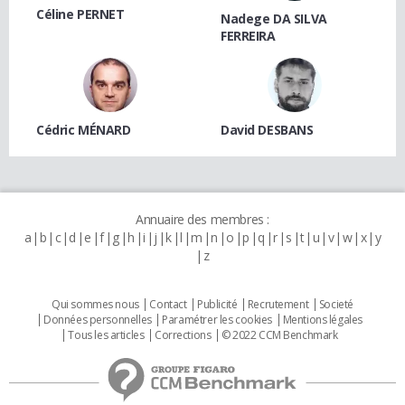
Céline PERNET
Nadege DA SILVA
FERREIRA
Cédric MÉNARD
David DESBANS
Annuaire des membres :
a
b
c
d
e
f
g
h
i
j
k
l
m
n
o
p
q
r
s
t
u
v
w
x
y
z
Qui sommes nous
Contact
Publicité
Recrutement
Societé
Données personnelles
Paramétrer les cookies
Mentions légales
Tous les articles
Corrections
© 2022 CCM Benchmark