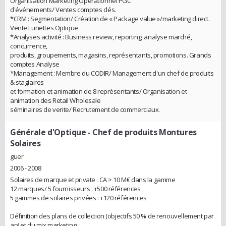
Organisation Marketing Opérationnel PGC
d'événements/ Ventes comptes clés.
*CRM : Segmentation/ Création de « Package value »/marketing direct.
Vente Lunettes Optique
*Analyses activité : Business review, reporting, analyse marché,
concurrence,
produits, groupements, magasins, représentants, promotions. Grands
comptes Analyse
*Management : Membre du CODIR/ Management d'un chef de produits
& stagiaires
et formation et animation de 8 représentants/ Organisation et
animation des Retail Wholesale
séminaires de vente/ Recrutement de commerciaux.
Générale d'Optique
- Chef de produits Montures
Solaires
guer
2006 - 2008
Solaires de marque et private : CA > 10 M€ dans la gamme
12 marques/ 5 fournisseurs : +500 références
5 gammes de solaires privées : +120 références
Définition des plans de collection (objectifs 50 % de renouvellement par
an) et du mix marketing.