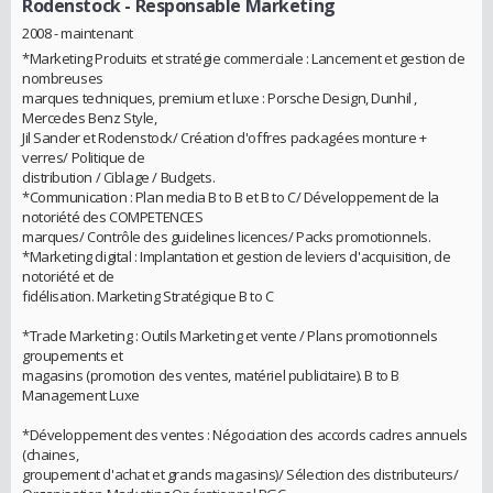
Rodenstock
- Responsable Marketing
2008 - maintenant
*Marketing Produits et stratégie commerciale : Lancement et gestion de
nombreuses
marques techniques, premium et luxe : Porsche Design, Dunhil ,
Mercedes Benz Style,
Jil Sander et Rodenstock/ Création d'offres packagées monture +
verres/ Politique de
distribution / Ciblage / Budgets.
*Communication : Plan media B to B et B to C/ Développement de la
notoriété des COMPETENCES
marques/ Contrôle des guidelines licences/ Packs promotionnels.
*Marketing digital : Implantation et gestion de leviers d'acquisition, de
notoriété et de
fidélisation. Marketing Stratégique B to C
*Trade Marketing : Outils Marketing et vente / Plans promotionnels
groupements et
magasins (promotion des ventes, matériel publicitaire). B to B
Management Luxe
*Développement des ventes : Négociation des accords cadres annuels
(chaines,
groupement d'achat et grands magasins)/ Sélection des distributeurs/