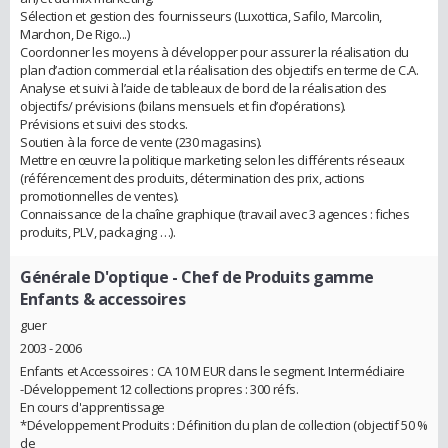
Sélection et gestion des fournisseurs (Luxottica, Safilo, Marcolin,
Marchon, De Rigo...)
Coordonner les moyens à développer pour assurer la réalisation du
plan d’action commercial et la réalisation des objectifs en terme de C.A.
Analyse et suivi à l’aide de tableaux de bord de la réalisation des
objectifs/ prévisions (bilans mensuels et fin d’opérations).
Prévisions et suivi des stocks.
Soutien à la force de vente (230 magasins).
Mettre en œuvre la politique marketing selon les différents réseaux
(référencement des produits, détermination des prix, actions
promotionnelles de ventes).
Connaissance de la chaîne graphique (travail avec 3 agences : fiches
produits, PLV, packaging …).
Générale D'optique
- Chef de Produits gamme
Enfants & accessoires
guer
2003 - 2006
Enfants et Accessoires : CA 10 M EUR dans le segment. Intermédiaire
-Développement 12 collections propres : 300 réfs.
En cours d'apprentissage
*Développement Produits : Définition du plan de collection (objectif 50 %
de