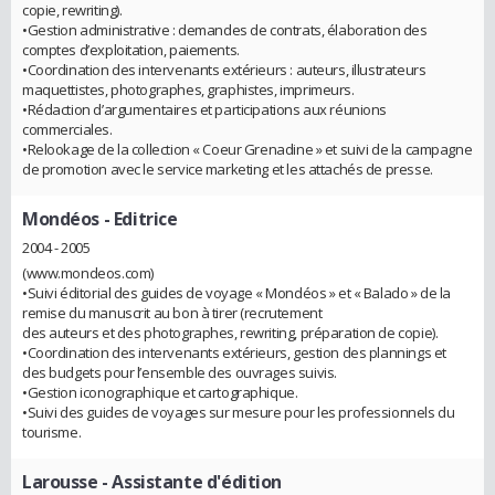
copie, rewriting).
•Gestion administrative : demandes de contrats, élaboration des
comptes d’exploitation, paiements.
•Coordination des intervenants extérieurs : auteurs, illustrateurs
maquettistes, photographes, graphistes, imprimeurs.
•Rédaction d’argumentaires et participations aux réunions
commerciales.
•Relookage de la collection « Coeur Grenadine » et suivi de la campagne
de promotion avec le service marketing et les attachés de presse.
Mondéos
- Editrice
2004 - 2005
(www.mondeos.com)
•Suivi éditorial des guides de voyage « Mondéos » et « Balado » de la
remise du manuscrit au bon à tirer (recrutement
des auteurs et des photographes, rewriting, préparation de copie).
•Coordination des intervenants extérieurs, gestion des plannings et
des budgets pour l’ensemble des ouvrages suivis.
•Gestion iconographique et cartographique.
•Suivi des guides de voyages sur mesure pour les professionnels du
tourisme.
Larousse
- Assistante d'édition