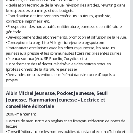
•Réalisation technique de la revue (révision des articles, rewriting) dans
le respect des plannings et des budgets.
•Coordination des intervenants extérieurs : auteurs, graphiste,
correctrice, imprimeur, etc.
•Prospection des nouveautés en littérature jeunesse et en littérature
générale.
•Développement des abonnements, promotion et diffusion de la revue.
•Conception du blog : http://bloglecturejeune.blogspot.com
•Partenariats et relations avec les éditeurs jeunesse, les auteurs
jeunesse, la presse et les communautés littéraires présentes sur les
réseaux sociaux (Actu SF, Babelio, Cocyclics, etc.).
•Encadrement des rédacteurs bénévoles des notices critiques
(professionnels de la littérature jeunesse).
•Demandes de subventions et mécénat dans le cadre d’appels à
projets.
Albin Michel Jeunesse, Pocket Jeunesse, Seuil
Jeunesse, Flammarion Jeunesse
- Lectrice et
conseillère éditoriale
2006 - maintenant
•Lecture de manuscrits en anglais et en français, rédaction de notes de
lecture.
•Conseil éditorial pour les romans publiés dans la collection « Tribal » et