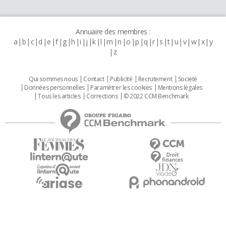
Annuaire des membres :
a
b
c
d
e
f
g
h
i
j
k
l
m
n
o
p
q
r
s
t
u
v
w
x
y
z
Qui sommes nous
Contact
Publicité
Recrutement
Societé
Données personnelles
Paramétrer les cookies
Mentions légales
Tous les articles
Corrections
© 2022 CCM Benchmark