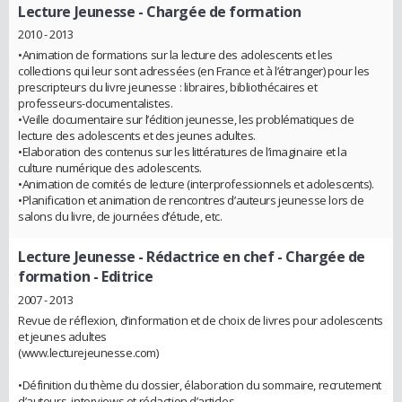
Lecture Jeunesse
- Chargée de formation
2010 - 2013
•Animation de formations sur la lecture des adolescents et les
collections qui leur sont adressées (en France et à l’étranger) pour les
prescripteurs du livre jeunesse : libraires, bibliothécaires et
professeurs-documentalistes.
•Veille documentaire sur l’édition jeunesse, les problématiques de
lecture des adolescents et des jeunes adultes.
•Elaboration des contenus sur les littératures de l’imaginaire et la
culture numérique des adolescents.
•Animation de comités de lecture (interprofessionnels et adolescents).
•Planification et animation de rencontres d’auteurs jeunesse lors de
salons du livre, de journées d’étude, etc.
Lecture Jeunesse
- Rédactrice en chef - Chargée de
formation - Editrice
2007 - 2013
Revue de réflexion, d’information et de choix de livres pour adolescents
et jeunes adultes
(www.lecturejeunesse.com)
•Définition du thème du dossier, élaboration du sommaire, recrutement
d’auteurs, interviews et rédaction d’articles.