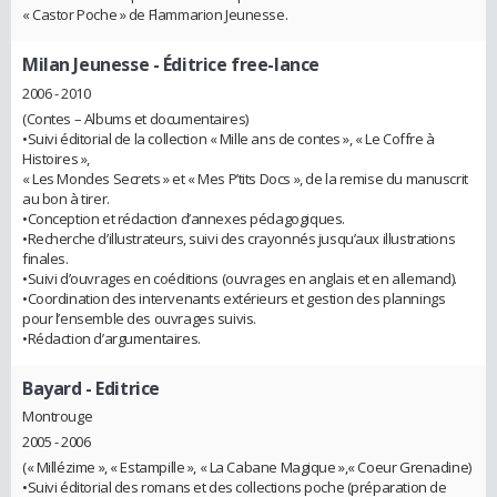
« Castor Poche » de Flammarion Jeunesse.
Milan Jeunesse
- Éditrice free-lance
2006 - 2010
(Contes – Albums et documentaires)
•Suivi éditorial de la collection « Mille ans de contes », « Le Coffre à
Histoires »,
« Les Mondes Secrets » et « Mes P’tits Docs », de la remise du manuscrit
au bon à tirer.
•Conception et rédaction d’annexes pédagogiques.
•Recherche d’illustrateurs, suivi des crayonnés jusqu’aux illustrations
finales.
•Suivi d’ouvrages en coéditions (ouvrages en anglais et en allemand).
•Coordination des intervenants extérieurs et gestion des plannings
pour l’ensemble des ouvrages suivis.
•Rédaction d’argumentaires.
Bayard
- Editrice
Montrouge
2005 - 2006
(« Millézime », « Estampille », « La Cabane Magique »,« Coeur Grenadine)
•Suivi éditorial des romans et des collections poche (préparation de