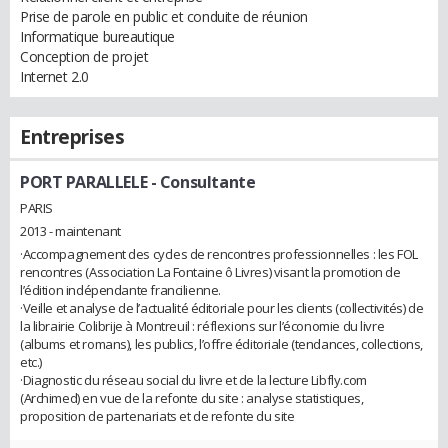
Prise de parole en public et conduite de réunion
Informatique bureautique
Conception de projet
Internet 2.0
Entreprises
PORT PARALLELE
- Consultante
PARIS
2013 - maintenant
·Accompagnement des cycles de rencontres professionnelles : les FOL
rencontres (Association La Fontaine ô Livres) visant la promotion de
l’édition indépendante francilienne.
·Veille et analyse de l’actualité éditoriale pour les clients (collectivités) de
la librairie Colibrije à Montreuil : réflexions sur l’économie du livre
(albums et romans), les publics, l’offre éditoriale (tendances, collections,
etc.)
·Diagnostic du réseau social du livre et de la lecture Libfly.com
(Archimed) en vue de la refonte du site : analyse statistiques,
proposition de partenariats et de refonte du site