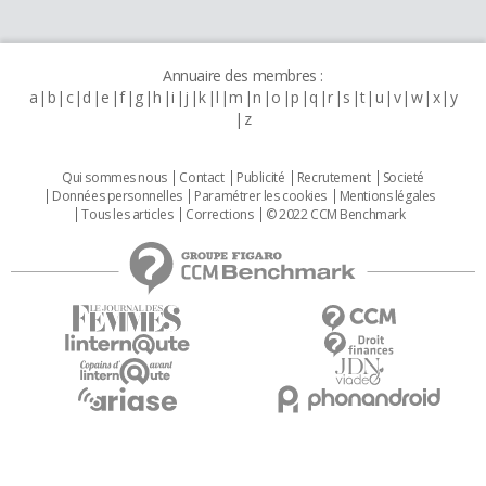
Annuaire des membres :
a
b
c
d
e
f
g
h
i
j
k
l
m
n
o
p
q
r
s
t
u
v
w
x
y
z
Qui sommes nous
Contact
Publicité
Recrutement
Societé
Données personnelles
Paramétrer les cookies
Mentions légales
Tous les articles
Corrections
© 2022 CCM Benchmark