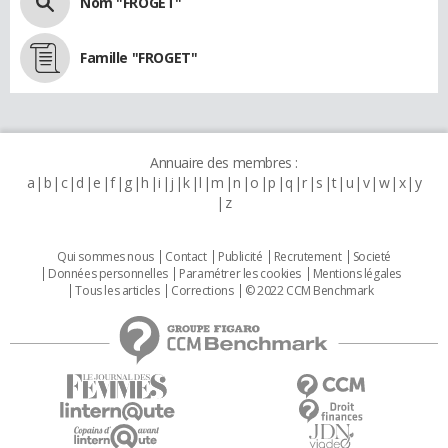
Nom "FROGET"
Famille "FROGET"
Annuaire des membres :
a
b
c
d
e
f
g
h
i
j
k
l
m
n
o
p
q
r
s
t
u
v
w
x
y
z
Qui sommes nous
Contact
Publicité
Recrutement
Societé
Données personnelles
Paramétrer les cookies
Mentions légales
Tous les articles
Corrections
© 2022 CCM Benchmark