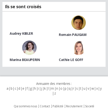
Ils se sont croisés
Audrey KIBLER
Romain PAUGAM
Marina BEAUPERIN
Cathie LE GOFF
Annuaire des membres :
a
b
c
d
e
f
g
h
i
j
k
l
m
n
o
p
q
r
s
t
u
v
w
x
y
z
Qui sommes nous
Contact
Publicité
Recrutement
Societé