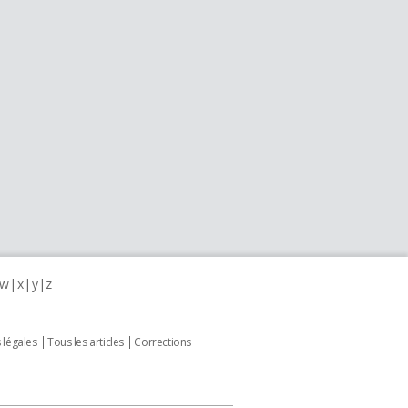
w
x
y
z
 légales
Tous les articles
Corrections