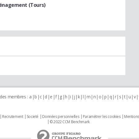
énagement (Tours)
 des membres :
a
b
c
d
e
f
g
h
i
j
k
l
m
n
o
p
q
r
s
t
u
v
Recrutement
Societé
Données personnelles
Paramétrer les cookies
Mentions
© 2022 CCM Benchmark