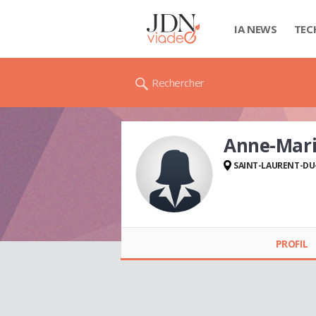
IA NEWS
TEC
Rechercher
Anne-Mar
SAINT-LAURENT-DU
Anne-Marie ANGOT
PROFIL