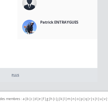
Patrick ENTRAYGUES
PLUS
 des membres :
a
b
c
d
e
f
g
h
i
j
k
l
m
n
o
p
q
r
s
t
u
v