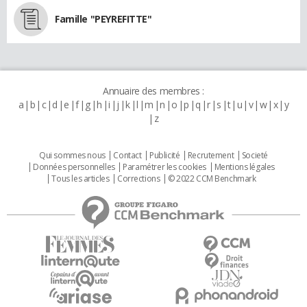
Famille "PEYREFITTE"
Annuaire des membres :
a
b
c
d
e
f
g
h
i
j
k
l
m
n
o
p
q
r
s
t
u
v
w
x
y
z
Qui sommes nous
Contact
Publicité
Recrutement
Societé
Données personnelles
Paramétrer les cookies
Mentions légales
Tous les articles
Corrections
© 2022 CCM Benchmark