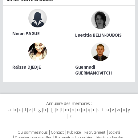
Ninon PAGUE
Laetitia BELIN-DUBOIS
Raïssa DJEDJE
Guennadi
GUERMANOVITCH
Annuaire des membres :
a
b
c
d
e
f
g
h
i
j
k
l
m
n
o
p
q
r
s
t
u
v
w
x
y
z
Qui sommes nous
Contact
Publicité
Recrutement
Societé
Données personnelles
Paramétrer les cookies
Mentions légales