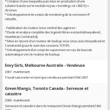
* Création d'une maquette puis mise en production d'une
solution basée sur le module noyau « bonding » et « 8021Q »
de Linux.
* Développement de scripts de monitoring de la connexion IP
virtuelle.
- Fiabilisation du routeur Linux central des agences :
* Etude et analyse complète des logiciels libres existants(Keepalived,
Heartbeat, Conntrackd).
* Mise en œuvre d'un routeur de backup sous Linux avec Keepalived et
Conntrackd (pour le suivi des sessions TCP/IP).
* Développement d’un script de supervision en cas de bascule
automatique vers le routeur de backup.
Envy Girls, Melbourne Australie
- Vendeuse
2007 - maintenant
Travail saisonnier en tant que vendeuse pendant l'été 2007
Green Mango, Toronto Canada
- Serveuse et
caissière
2006 - maintenant
Serveuse et caissière dans le restaurant Green Mango pendant l'été