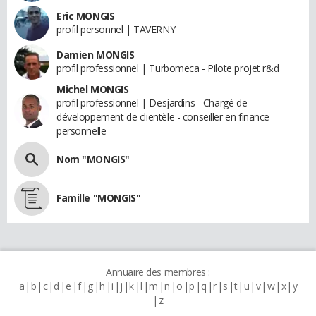
Eric MONGIS
profil personnel | TAVERNY
Damien MONGIS
profil professionnel | Turbomeca - Pilote projet r&d
Michel MONGIS
profil professionnel | Desjardins - Chargé de
développement de clientèle - conseiller en finance
personnelle
Nom "MONGIS"
Famille "MONGIS"
Annuaire des membres :
a
b
c
d
e
f
g
h
i
j
k
l
m
n
o
p
q
r
s
t
u
v
w
x
y
z