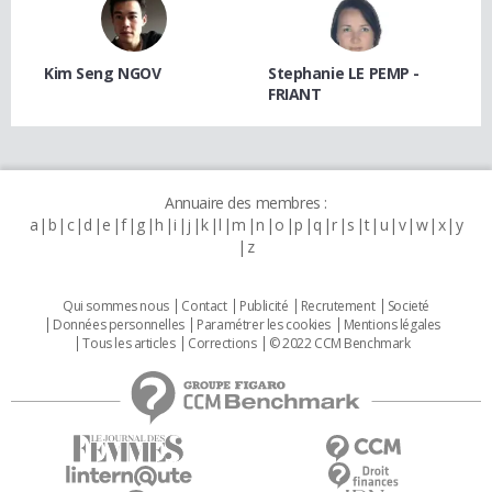
Kim Seng NGOV
Stephanie LE PEMP -
FRIANT
Annuaire des membres :
a
b
c
d
e
f
g
h
i
j
k
l
m
n
o
p
q
r
s
t
u
v
w
x
y
z
Qui sommes nous
Contact
Publicité
Recrutement
Societé
Données personnelles
Paramétrer les cookies
Mentions légales
Tous les articles
Corrections
© 2022 CCM Benchmark