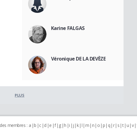
Karine FALGAS
Véronique DE LA DEVÈZE
PLUS
 des membres :
a
b
c
d
e
f
g
h
i
j
k
l
m
n
o
p
q
r
s
t
u
v