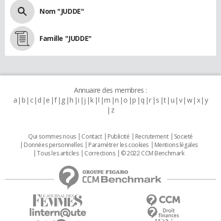
Nom "JUDDE"
Famille "JUDDE"
Annuaire des membres :
a
b
c
d
e
f
g
h
i
j
k
l
m
n
o
p
q
r
s
t
u
v
w
x
y
z
Qui sommes nous
Contact
Publicité
Recrutement
Societé
Données personnelles
Paramétrer les cookies
Mentions légales
Tous les articles
Corrections
© 2022 CCM Benchmark