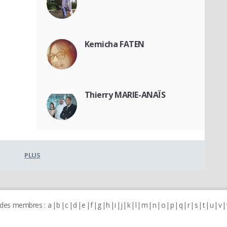
Kemicha FATEN
Thierry MARIE-ANAÏS
PLUS
 des membres :
a
b
c
d
e
f
g
h
i
j
k
l
m
n
o
p
q
r
s
t
u
v