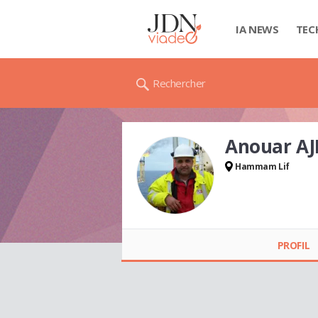
IA NEWS
TEC
Rechercher
Anouar AJ
Hammam Lif
Anouar AJMI
PROFIL