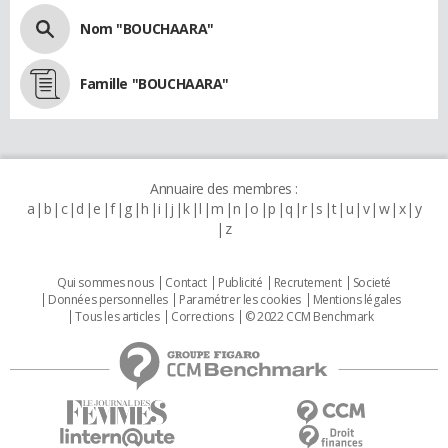
Nom "BOUCHAARA"
Famille "BOUCHAARA"
Annuaire des membres :
a
b
c
d
e
f
g
h
i
j
k
l
m
n
o
p
q
r
s
t
u
v
w
x
y
z
Qui sommes nous
Contact
Publicité
Recrutement
Societé
Données personnelles
Paramétrer les cookies
Mentions légales
Tous les articles
Corrections
© 2022 CCM Benchmark