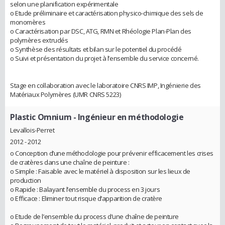
selon une planification expérimentale
o Etude préliminaire et caractérisation physico-chimique des sels de
monomères
o Caractérisation par DSC, ATG, RMN et Rhéologie Plan-Plan des
polymères extrudés
o Synthèse des résultats et bilan sur le potentiel du procédé
o Suivi et présentation du projet à l’ensemble du service concerné.
Stage en collaboration avec le laboratoire CNRS IMP, Ingénierie des
Matériaux Polymères (UMR CNRS 5223)
Plastic Omnium
- Ingénieur en méthodologie
Levallois-Perret
2012 - 2012
o Conception d’une méthodologie pour prévenir efficacement les crises
de cratères dans une chaîne de peinture :
o Simple : Faisable avec le matériel à disposition sur les lieux de
production
o Rapide : Balayant l’ensemble du process en 3 jours
o Efficace : Eliminer tout risque d’apparition de cratère
o Etude de l’ensemble du process d’une chaîne de peinture