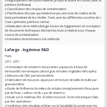
o Regroupement de tout le matériel, produit et acteur en contact avec la
peinture (Ishikawa)
o Classification des risques de contamination
o Planification d’essais qui mettent en jeu une crise de cratère et de
tests permettant de les révéler. Tests avec les différentes couches de «
Coat » (primaire, peinture, vernis)
o Réalisation de la méthodologie à base de logigrammes et conception
de documents techniques décriant les tests à réaliser pour chaque
source de contamination
o Formation de techniciens à la méthode
Lafarge
- Ingénieur R&D
Paris
2011 - 2011
o Formulation de solutions moussantes aqueuses à base de
tensioactifs non-ioniques (alcool gras et huiles végétales éthoxylés)
o Mesures de CMC par tensiomètrie
o Fabrication de mousses aqueuses et mesure de taille de bulle par
granulomètrie
o Etude de l’influence du milieu de solution (remplacement d’eau pure
par de l’eau « saline » et du « jus de ciment »)
o Etude sur le matériau fini : le béton moussé. Tests mécaniques faits
par des opérateurs
o Synthèses des résultats et bilan sur la faisabilité du projet avec les