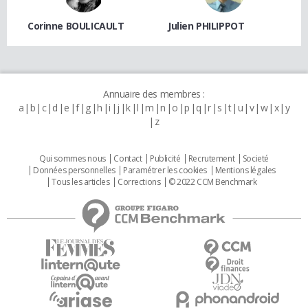
Corinne BOULICAULT
Julien PHILIPPOT
Annuaire des membres :
a
b
c
d
e
f
g
h
i
j
k
l
m
n
o
p
q
r
s
t
u
v
w
x
y
z
Qui sommes nous
Contact
Publicité
Recrutement
Societé
Données personnelles
Paramétrer les cookies
Mentions légales
Tous les articles
Corrections
© 2022 CCM Benchmark