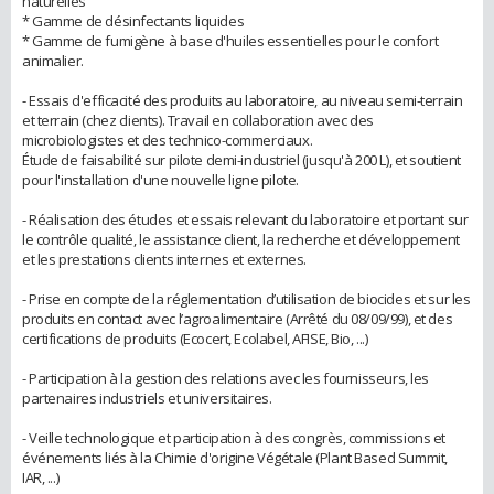
naturelles
* Gamme de désinfectants liquides
* Gamme de fumigène à base d'huiles essentielles pour le confort
animalier.
- Essais d'efficacité des produits au laboratoire, au niveau semi-terrain
et terrain (chez clients). Travail en collaboration avec des
microbiologistes et des technico-commerciaux.
Étude de faisabilité sur pilote demi-industriel (jusqu'à 200 L), et soutient
pour l'installation d'une nouvelle ligne pilote.
- Réalisation des études et essais relevant du laboratoire et portant sur
le contrôle qualité, le assistance client, la recherche et développement
et les prestations clients internes et externes.
- Prise en compte de la réglementation d’utilisation de biocides et sur les
produits en contact avec l’agroalimentaire (Arrêté du 08/09/99), et des
certifications de produits (Ecocert, Ecolabel, AFISE, Bio, ...)
- Participation à la gestion des relations avec les fournisseurs, les
partenaires industriels et universitaires.
- Veille technologique et participation à des congrès, commissions et
événements liés à la Chimie d'origine Végétale (Plant Based Summit,
IAR, ...)