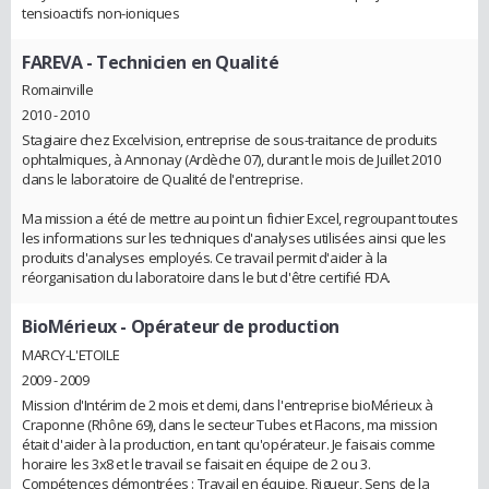
tensioactifs non-ioniques
FAREVA
- Technicien en Qualité
Romainville
2010 - 2010
Stagiaire chez Excelvision, entreprise de sous-traitance de produits
ophtalmiques, à Annonay (Ardèche 07), durant le mois de Juillet 2010
dans le laboratoire de Qualité de l'entreprise.
Ma mission a été de mettre au point un fichier Excel, regroupant toutes
les informations sur les techniques d'analyses utilisées ainsi que les
produits d'analyses employés. Ce travail permit d'aider à la
réorganisation du laboratoire dans le but d'être certifié FDA.
BioMérieux
- Opérateur de production
MARCY-L'ETOILE
2009 - 2009
Mission d'Intérim de 2 mois et demi, dans l'entreprise bioMérieux à
Craponne (Rhône 69), dans le secteur Tubes et Flacons, ma mission
était d'aider à la production, en tant qu'opérateur. Je faisais comme
horaire les 3x8 et le travail se faisait en équipe de 2 ou 3.
Compétences démontrées : Travail en équipe, Rigueur, Sens de la