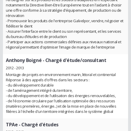
notamment la Directive Bien-Etre Européenne tout en l'aidant à choisir
une offre conforme à sa stratégie d'équipement, de production ou de
rénovation
- Promouvoir les produits de l'entreprise Galvelpor, vendre, négocier et
fidéliser le client
- Assurer l'interface entre le client ou son représentant, et les services
du bureau d’études et de production
- Participer aux actions commerciales définies aux niveaux national et
régional permettant d'optimiser l'image de marque de l'entreprise
Anthony Boigné
- Chargé d'étude/consultant
2012 - 2013
Montage de projets en environnement marin, littoral et continental
Réponse à des appels d'offres dans les secteurs :
- du développement durable
- de l'aménagement intégré du territoire,
- du développement et de l'utilisation des énergies renouvelables,
- de l'économie circulaire par l'utilisation optimisée des ressources
(matières premières, énergie...) et de la mise en place de nouvelles
filières à l'échelle d'un territoire intégrées dans le système global
TPAe
- Chargé d'études