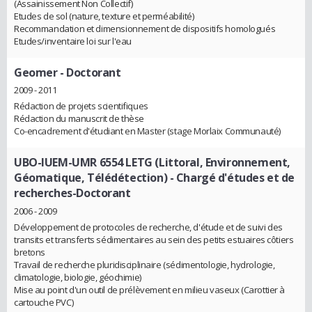
(Assainissement Non Collectif)
Etudes de sol (nature, texture et perméabilité)
Recommandation et dimensionnement de dispositifs homologués
Etudes/inventaire loi sur l'eau
Geomer
- Doctorant
2009 - 2011
Rédaction de projets scientifiques
Rédaction du manuscrit de thèse
Co-encadrement d'étudiant en Master (stage Morlaix Communauté)
UBO-IUEM-UMR 6554 LETG (Littoral, Environnement,
Géomatique, Télédétection)
- Chargé d'études et de
recherches-Doctorant
2006 - 2009
Développement de protocoles de recherche, d'étude et de suivi des
transits et transferts sédimentaires au sein des petits estuaires côtiers
bretons
Travail de recherche pluridisciplinaire (sédimentologie, hydrologie,
climatologie, biologie, géochimie)
Mise au point d'un outil de prélèvement en milieu vaseux (Carottier à
cartouche PVC)