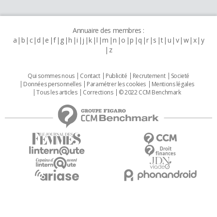
Annuaire des membres :
a
b
c
d
e
f
g
h
i
j
k
l
m
n
o
p
q
r
s
t
u
v
w
x
y
z
Qui sommes nous
Contact
Publicité
Recrutement
Societé
Données personnelles
Paramétrer les cookies
Mentions légales
Tous les articles
Corrections
© 2022 CCM Benchmark