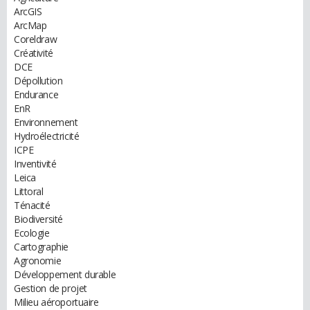
ArcGIS
ArcMap
Coreldraw
Créativité
DCE
Dépollution
Endurance
EnR
Environnement
Hydroélectricité
ICPE
Inventivité
Leica
Littoral
Ténacité
Biodiversité
Ecologie
Cartographie
Agronomie
Développement durable
Gestion de projet
Milieu aéroportuaire