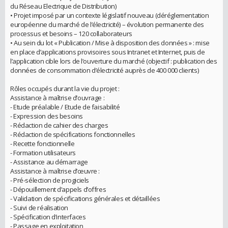
du Réseau Electrique de Distribution)
• Projet imposé par un contexte législatif nouveau (déréglementation
européenne du marché de l’électricité) – évolution permanente des
processus et besoins – 120 collaborateurs
• Au sein du lot « Publication / Mise à disposition des données » : mise
en place d’applications provisoires sous Intranet et Internet, puis de
l’application cible lors de l’ouverture du marché (objectif : publication des
données de consommation d’électricité auprès de 400 000 clients)
Rôles occupés durant la vie du projet :
Assistance à maîtrise d’ouvrage :
- Etude préalable / Etude de faisabilité
- Expression des besoins
- Rédaction de cahier des charges
- Rédaction de spécifications fonctionnelles
- Recette fonctionnelle
- Formation utilisateurs
- Assistance au démarrage
Assistance à maîtrise d’œuvre :
- Pré-sélection de progiciels
- Dépouillement d’appels d’offres
- Validation de spécifications générales et détaillées
- Suivi de réalisation
- Spécification d’interfaces
- Passage en exploitation