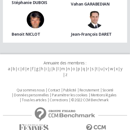
Stéphanie DUBOIS
Vahan GARABEDIAN
Benoit NICLOT
Jean-François DARET
Annuaire des membres :
a
b
c
d
e
f
g
h
i
j
k
l
m
n
o
p
q
r
s
t
u
v
w
x
y
z
Qui sommes nous
Contact
Publicité
Recrutement
Societé
Données personnelles
Paramétrer les cookies
Mentions légales
Tous les articles
Corrections
© 2022 CCM Benchmark