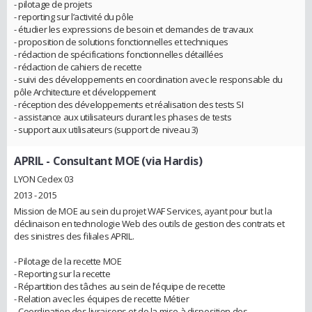
- pilotage de projets
- reporting sur l’activité du pôle
- étudier les expressions de besoin et demandes de travaux
- proposition de solutions fonctionnelles et techniques
- rédaction de spécifications fonctionnelles détaillées
- rédaction de cahiers de recette
- suivi des développements en coordination avec le responsable du
pôle Architecture et développement
- réception des développements et réalisation des tests SI
- assistance aux utilisateurs durant les phases de tests
- support aux utilisateurs (support de niveau 3)
APRIL
- Consultant MOE (via Hardis)
LYON Cedex 03
2013 - 2015
Mission de MOE au sein du projet WAF Services, ayant pour but la
déclinaison en technologie Web des outils de gestion des contrats et
des sinistres des filiales APRIL.
- Pilotage de la recette MOE
- Reporting sur la recette
- Répartition des tâches au sein de l’équipe de recette
- Relation avec les équipes de recette Métier
- Coordination des livraisons et de la mise à disposition des