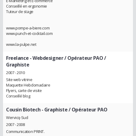
E-Marketing et E-commerce
Conseillé en ergonomie
Tuteur de stage
www.pompe-a-biere.com
www.punch-et-cocktail.com
www.la-pulpe.net
Freelance
- Webdesigner / Opérateur PAO /
Graphiste
2007 - 2010
Site web vitrine
Maquette Hebdomadaire
Flyers, carte de visite
Conseillé blog
Cousin Biotech
- Graphiste / Opérateur PAO
Wervicq-Sud
2007 - 2008
Communication PRINT.