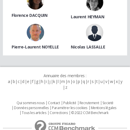
Florence DACQUIN
Laurent HEYMAN
Pierre-Laurent NOYELLE
Nicolas LASSALLE
Annuaire des membres :
a
b
c
d
e
f
g
h
i
j
k
l
m
n
o
p
q
r
s
t
u
v
w
x
y
z
Qui sommes nous
Contact
Publicité
Recrutement
Societé
Données personnelles
Paramétrer les cookies
Mentions légales
Tous les articles
Corrections
© 2022 CCM Benchmark