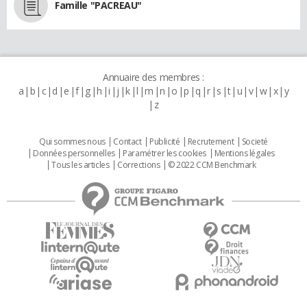
Famille "PACREAU"
Annuaire des membres :
a
b
c
d
e
f
g
h
i
j
k
l
m
n
o
p
q
r
s
t
u
v
w
x
y
z
Qui sommes nous
Contact
Publicité
Recrutement
Societé
Données personnelles
Paramétrer les cookies
Mentions légales
Tous les articles
Corrections
© 2022 CCM Benchmark