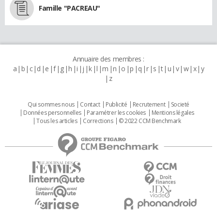
Famille "PACREAU"
Annuaire des membres :
a
b
c
d
e
f
g
h
i
j
k
l
m
n
o
p
q
r
s
t
u
v
w
x
y
z
Qui sommes nous
Contact
Publicité
Recrutement
Societé
Données personnelles
Paramétrer les cookies
Mentions légales
Tous les articles
Corrections
© 2022 CCM Benchmark