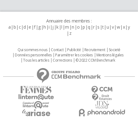
Annuaire des membres :
a
b
c
d
e
f
g
h
i
j
k
l
m
n
o
p
q
r
s
t
u
v
w
x
y
z
Qui sommes nous
Contact
Publicité
Recrutement
Societé
Données personnelles
Paramétrer les cookies
Mentions légales
Tous les articles
Corrections
© 2022 CCM Benchmark