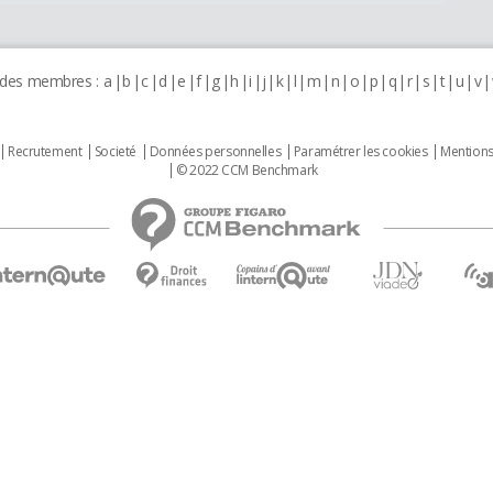
 des membres :
a
b
c
d
e
f
g
h
i
j
k
l
m
n
o
p
q
r
s
t
u
v
Recrutement
Societé
Données personnelles
Paramétrer les cookies
Mentions
© 2022 CCM Benchmark