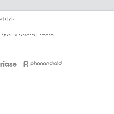
w
x
y
z
 légales
Tous les articles
Corrections