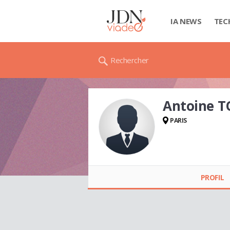
IA NEWS
TEC
Rechercher
Antoine 
PARIS
Antoine TOURNAY
PROFIL