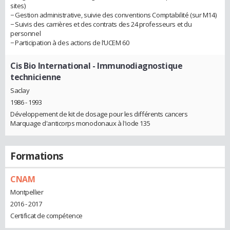
sites)
− Gestion administrative, suivie des conventions Comptabilité (sur M14)
− Suivis des carrières et des contrats des 24 professeurs et du
personnel
− Participation à des actions de l’UCEM 60
Cis Bio International
- Immunodiagnostique
technicienne
Saclay
1986 - 1993
Développement de kit de dosage pour les différents cancers
Marquage d'anticorps monoclonaux à l'iode 135
Formations
CNAM
Montpellier
2016 - 2017
Certificat de compétence