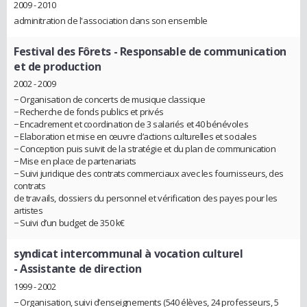
2009 - 2010
adminitration de l'association dans son ensemble
Festival des Fôrets
- Responsable de communication
et de production
2002 - 2009
− Organisation de concerts de musique classique
− Recherche de fonds publics et privés
− Encadrement et coordination de 3 salariés et 40 bénévoles
− Elaboration et mise en œuvre d’actions culturelles et sociales
− Conception puis suivit de la stratégie et du plan de communication
− Mise en place de partenariats
− Suivi juridique des contrats commerciaux avec les fournisseurs, des
contrats
de travails, dossiers du personnel et vérification des payes pour les
artistes
− Suivi d’un budget de 350 k€
syndicat intercommunal à vocation culturel
- Assistante de direction
1999 - 2002
− Organisation, suivi d’enseignements (540 élèves, 24 professeurs, 5