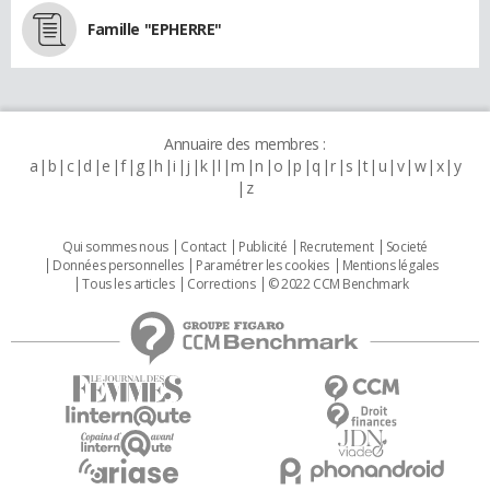
Famille "EPHERRE"
Annuaire des membres :
a
b
c
d
e
f
g
h
i
j
k
l
m
n
o
p
q
r
s
t
u
v
w
x
y
z
Qui sommes nous
Contact
Publicité
Recrutement
Societé
Données personnelles
Paramétrer les cookies
Mentions légales
Tous les articles
Corrections
© 2022 CCM Benchmark