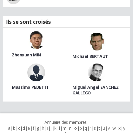
Ils se sont croisés
Zhenyuan MIN
Michael BERTAUT
Massimo PEDETTI
Miguel Angel SANCHEZ
GALLEGO
Annuaire des membres :
a
b
c
d
e
f
g
h
i
j
k
l
m
n
o
p
q
r
s
t
u
v
w
x
y