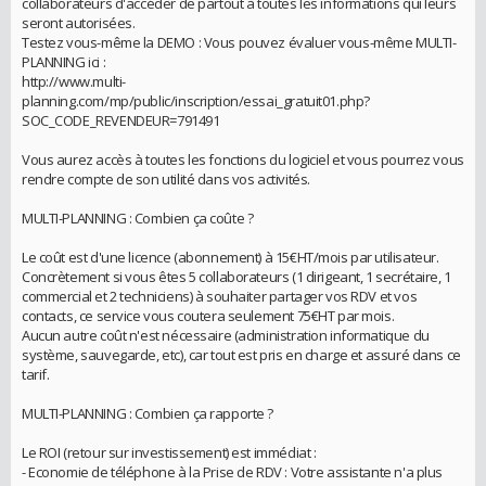
collaborateurs d'accéder de partout à toutes les informations qui leurs
seront autorisées.
Testez vous-même la DEMO : Vous pouvez évaluer vous-même MULTI-
PLANNING ici :
http://www.multi-
planning.com/mp/public/inscription/essai_gratuit01.php?
SOC_CODE_REVENDEUR=791491
Vous aurez accès à toutes les fonctions du logiciel et vous pourrez vous
rendre compte de son utilité dans vos activités.
MULTI-PLANNING : Combien ça coûte ?
Le coût est d'une licence (abonnement) à 15€HT/mois par utilisateur.
Concrètement si vous êtes 5 collaborateurs (1 dirigeant, 1 secrétaire, 1
commercial et 2 techniciens) à souhaiter partager vos RDV et vos
contacts, ce service vous coutera seulement 75€HT par mois.
Aucun autre coût n'est nécessaire (administration informatique du
système, sauvegarde, etc), car tout est pris en charge et assuré dans ce
tarif.
MULTI-PLANNING : Combien ça rapporte ?
Le ROI (retour sur investissement) est immédiat :
- Economie de téléphone à la Prise de RDV : Votre assistante n'a plus