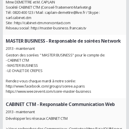
Mme DEMETTRE et M. CAPLAIN
Société CABINET CTM (Conseil-Traitement-Marketing)
Tél : 0820 400 123 / Mail : caplain-demettre@live.fr / Skype :
sarl.cabinet.ctm
Site : http://cabinet-ctm.moncontact.com
Réseau social : http://master-business.francais.tv
MASTER BUSINESS
- Responsable de soirées Network
2013 - maintenant
Gestion des soirées " MASTER BUSINESS" pour le compte de:
- CABINET CTM
- MASTER BUSINESS
- LE CHALET DE CREPES
Rendez-vous chaque mardi à notre soirée:
http://www.facebook.com/groups/soiree.a.paris
https://www.weezevent.com/soire-master-business
CABINET CTM
- Responsable Communication Web
2013 - maintenant
Développer les réseaux CABINET CTM
> Vous recherchez des Commerciaux : Contactez Mme Raja JOUINI pour