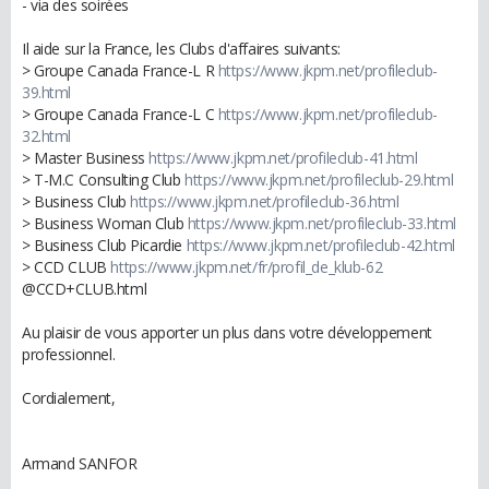
- via des soirées
Il aide sur la France, les Clubs d'affaires suivants:
> Groupe Canada France-L R
https://www.jkpm.net/profileclub-
39.html
> Groupe Canada France-L C
https://www.jkpm.net/profileclub-
32.html
> Master Business
https://www.jkpm.net/profileclub-41.html
> T-M.C Consulting Club
https://www.jkpm.net/profileclub-29.html
> Business Club
https://www.jkpm.net/profileclub-36.html
> Business Woman Club
https://www.jkpm.net/profileclub-33.html
> Business Club Picardie
https://www.jkpm.net/profileclub-42.html
> CCD CLUB
https://www.jkpm.net/fr/profil_de_klub-62
@CCD+CLUB.html
Au plaisir de vous apporter un plus dans votre développement
professionnel.
Cordialement,
Armand SANFOR