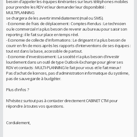
besoin d'appeler les équipes itinérantes sur leurs téléphones mobiles
pour prendre les RDV et leur demander leur disponibilité :
MULTIPLANNING
se chargera de les avertir immédiatement (mail ou SMS).
- Economie de frais de déplacement : Comptes-Rendus : Le technicien
ou le commercial n'a plus besoin de revenir au bureau pour saisir son
reporting : il le fait sur place en temps réel.
- Economie de collecte d'informations : Le dirigeant n'a plus besoin de
courir en fin de mois après les rapports d'interventions de ses équipes :
tout est dans la base, accessible de partout.
- Economie d'investissement : La société n'a plus besoin d'investir
lourdement dans un outil de type Outlook-Exchange pour gérer ses
RDV et contacts : MULTI-PLANNING le fait pour vous et le fait mieux !
Pas d'achat de licences, pas d'administration informatique du système,
pas de sauvegarde à budgéter.
Plus d'infos ?
N'hésitez surtout pas à contacter directement CABINET CTM pour
répondre à toutes vos questions.
Cordialement,