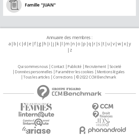
Famille "JUAN"
Annuaire des membres :
a
b
c
d
e
f
g
h
i
j
k
l
m
n
o
p
q
r
s
t
u
v
w
x
y
z
Qui sommes nous
Contact
Publicité
Recrutement
Societé
Données personnelles
Paramétrer les cookies
Mentions légales
Tous les articles
Corrections
© 2022 CCM Benchmark