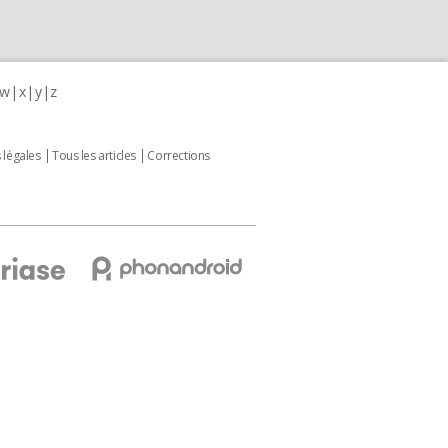
w
x
y
z
 légales
Tous les articles
Corrections