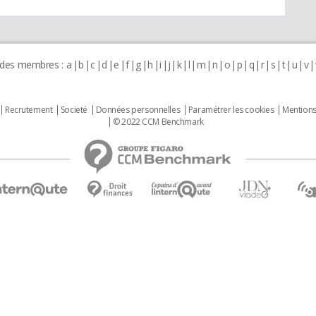
 des membres :
a
b
c
d
e
f
g
h
i
j
k
l
m
n
o
p
q
r
s
t
u
v
Recrutement
Societé
Données personnelles
Paramétrer les cookies
Mentions
© 2022 CCM Benchmark