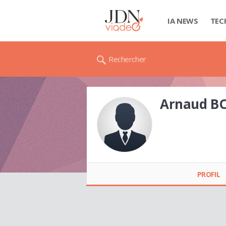
IA NEWS
TEC
Rechercher
Arnaud B
Arnaud
BONNARDEL
PROFIL