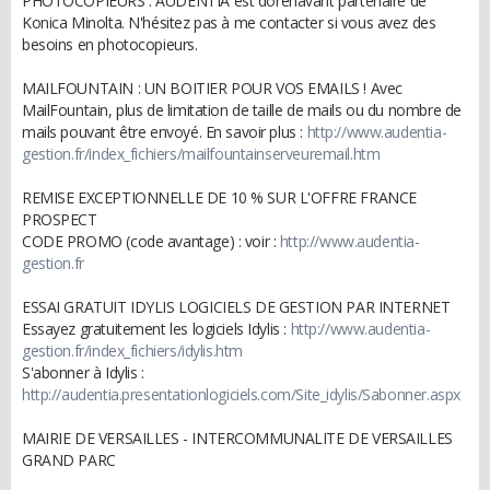
PHOTOCOPIEURS : AUDENTIA est dorénavant partenaire de
Konica Minolta. N'hésitez pas à me contacter si vous avez des
besoins en photocopieurs.
MAILFOUNTAIN : UN BOITIER POUR VOS EMAILS ! Avec
MailFountain, plus de limitation de taille de mails ou du nombre de
mails pouvant être envoyé. En savoir plus :
http://www.audentia-
gestion.fr/index_fichiers/mailfountainserveuremail.htm
REMISE EXCEPTIONNELLE DE 10 % SUR L'OFFRE FRANCE
PROSPECT
CODE PROMO (code avantage) : voir :
http://www.audentia-
gestion.fr
ESSAI GRATUIT IDYLIS LOGICIELS DE GESTION PAR INTERNET
Essayez gratuitement les logiciels Idylis :
http://www.audentia-
gestion.fr/index_fichiers/idylis.htm
S'abonner à Idylis :
http://audentia.presentationlogiciels.com/Site_idylis/Sabonner.aspx
MAIRIE DE VERSAILLES - INTERCOMMUNALITE DE VERSAILLES
GRAND PARC