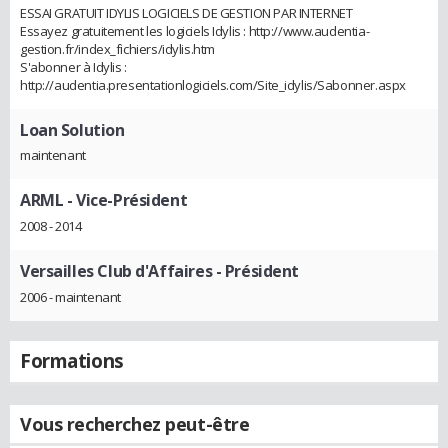
ESSAI GRATUIT IDYLIS LOGICIELS DE GESTION PAR INTERNET
Essayez gratuitement les logiciels Idylis : http://www.audentia-
gestion.fr/index_fichiers/idylis.htm
S'abonner à Idylis :
http://audentia.presentationlogiciels.com/Site_idylis/Sabonner.aspx
Loan Solution
maintenant
ARML
- Vice-Président
2008 - 2014
Versailles Club d'Affaires
- Président
2006 - maintenant
Formations
Vous recherchez peut-être