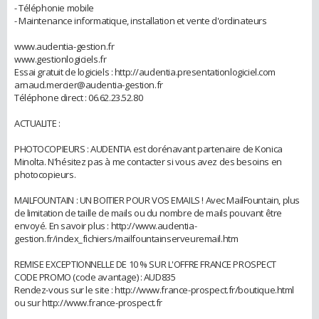
- Téléphonie mobile
- Maintenance informatique, installation et vente d'ordinateurs
www.audentia-gestion.fr
www.gestionlogiciels.fr
Essai gratuit de logiciels : http://audentia.presentationlogiciel.com
arnaud.mercier@audentia-gestion.fr
Téléphone direct : 06.62.23.52.80
ACTUALITE :
PHOTOCOPIEURS : AUDENTIA est dorénavant partenaire de Konica
Minolta. N'hésitez pas à me contacter si vous avez des besoins en
photocopieurs.
MAILFOUNTAIN : UN BOITIER POUR VOS EMAILS ! Avec MailFountain, plus
de limitation de taille de mails ou du nombre de mails pouvant être
envoyé. En savoir plus : http://www.audentia-
gestion.fr/index_fichiers/mailfountainserveuremail.htm
REMISE EXCEPTIONNELLE DE 10 % SUR L'OFFRE FRANCE PROSPECT
CODE PROMO (code avantage) : AUD835
Rendez-vous sur le site : http://www.france-prospect.fr/boutique.html
ou sur http://www.france-prospect.fr