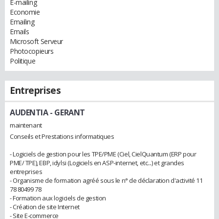
E-mailing
Economie
Emailing
Emails
Microsoft Serveur
Photocopieurs
Politique
Entreprises
AUDENTIA
- GERANT
maintenant
Conseils et Prestations informatiques
- Logiciels de gestion pour les TPE/PME (Ciel, CielQuantum (ERP pour
PME/ TPE), EBP, idylsi (Logiciels en ASP-internet, etc...) et grandes
entreprises
- Organisme de formation agréé sous le n° de déclaration d'activité 11
78 80499 78
- Formation aux logiciels de gestion
- Création de site Internet
- Site E-commerce