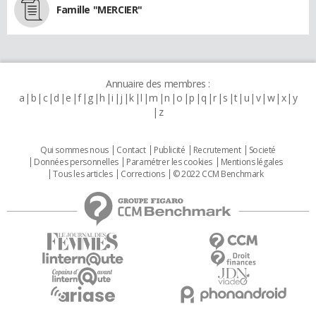
Famille "MERCIER"
Annuaire des membres :
a
b
c
d
e
f
g
h
i
j
k
l
m
n
o
p
q
r
s
t
u
v
w
x
y
z
Qui sommes nous
Contact
Publicité
Recrutement
Societé
Données personnelles
Paramétrer les cookies
Mentions légales
Tous les articles
Corrections
© 2022 CCM Benchmark