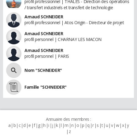
profil professionnel | THALES - Direction des opérations
/ transfert industriels et transfert de technologie
Arnaud SCHNEIDER
profil professionnel | Atos Origin - Directeur de projet
Arnaud SCHNEIDER
profil personnel | CHARNAY LES MACON
Arnaud SCHNEIDER
profil personnel | PARIS
Nom "SCHNEIDER"
Famille "SCHNEIDER"
Annuaire des membres :
a
b
c
d
e
f
g
h
i
j
k
l
m
n
o
p
q
r
s
t
u
v
w
x
y
z